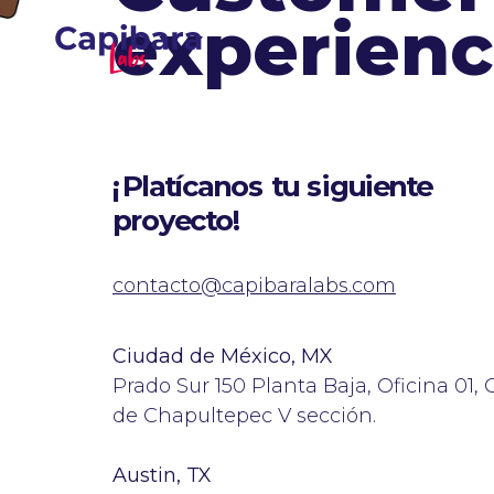
e
x
p
e
r
i
e
n
c
¡
­
­
P
l
a
t
í
c
a
n
o
s
t
u
s
i
g
u
i
e
n
t
e
p
r
o
y
e
c
t
o
!
contacto@capibaralabs.com
Ciudad de México, MX
Prado Sur 150 Planta Baja, Oficina 01, 
de Chapultepec V sección.
Austin, TX